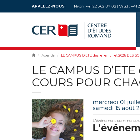
APPELEZ-NOUS:
Nyon: +41 22 362 07 02 | Vaud : +41 21
Agenda
LE CAMPUS D’ETE dès le 1er juillet 2026 D
LE CAMPUS D’ETE d
COURS POUR CHA
mercredi 01 juill
samedi 15 août 
L'événement commence d
L'événem