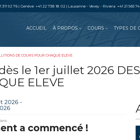
 311 92 76 | Genève: +41 22 738 18 02 | Lausanne - Vevey - Riviera: +41 21 565 7
ACCUEIL
À PROPOS
COURS
TYPES DE 
ES SOLUTIONS DE COURS POUR CHAQUE ELEVE
ès le 1er juillet 2026 D
QUE ELEVE
et 2026 -
2026
ans :
ent a commencé !