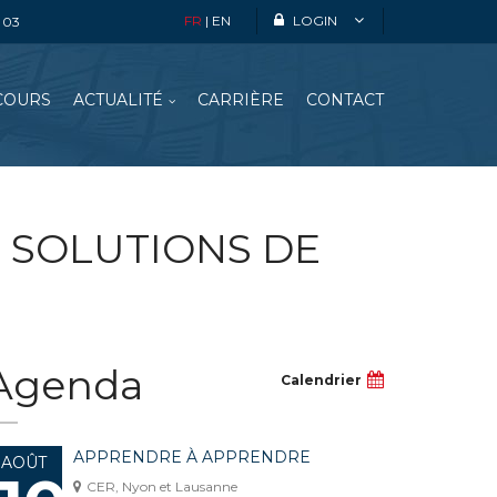
FR
|
EN
LOGIN
4 03
COURS
ACTUALITÉ
CARRIÈRE
CONTACT
ES SOLUTIONS DE
Agenda
Calendrier
APPRENDRE À APPRENDRE
AOÛT
CER, Nyon et Lausanne