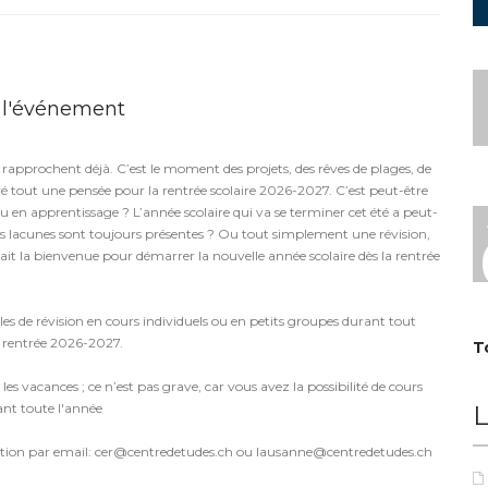
r l'événement
 rapprochent déjà. C’est le moment des projets, des rêves de plages, de
ré tout une pensée pour la rentrée scolaire 2026-2027. C’est peut-être
en apprentissage ? L’année scolaire qui va se terminer cet été a peut-
ines lacunes sont toujours présentes ? Ou tout simplement une révision,
rait la bienvenue pour démarrer la nouvelle année scolaire dès la rentrée
 de révision en cours individuels ou en petits groupes durant tout
 la rentrée 2026-2027.
T
es vacances ; ce n’est pas grave, car vous avez la possibilité de cours
dant toute l'année
L
ption par email: cer@centredetudes.ch ou lausanne@centredetudes.ch